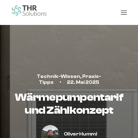
Technik-Wissen
,
Praxis-
Tipps
•
22. Mai 2025
Wärmepumpentarif
und Zählkonzept
Oliver Humml