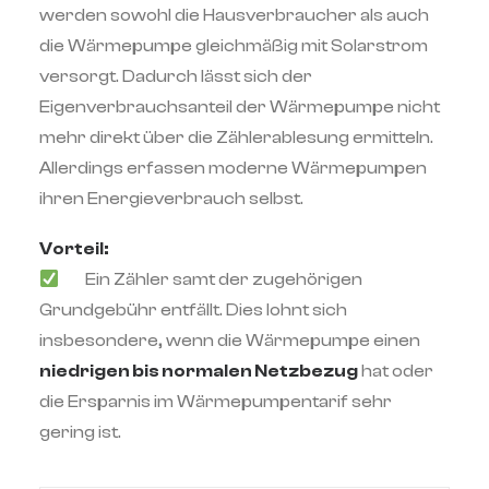
werden sowohl die Hausverbraucher als auch
die Wärmepumpe gleichmäßig mit Solarstrom
versorgt. Dadurch lässt sich der
Eigenverbrauchsanteil der Wärmepumpe nicht
mehr direkt über die Zählerablesung ermitteln.
Allerdings erfassen moderne Wärmepumpen
ihren Energieverbrauch selbst.
Vorteil:
Ein Z
ä
hler samt der zugeh
ö
rigen
Grundgeb
ü
hr entf
ä
llt. Dies lohnt sich
insbesondere, wenn die W
ä
rmepumpe einen
niedrigen bis normalen Netzbezug
hat oder
die Ersparnis im Wärmepumpentarif sehr
gering ist.