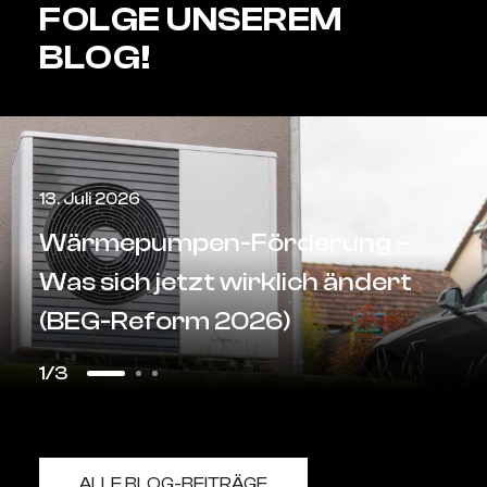
FOLGE UNSEREM
BLOG!
derung –
lich ändert
2. Juni 2025
)
Ausbildung bei 
2
3
ALLE BLOG-BEITRÄGE